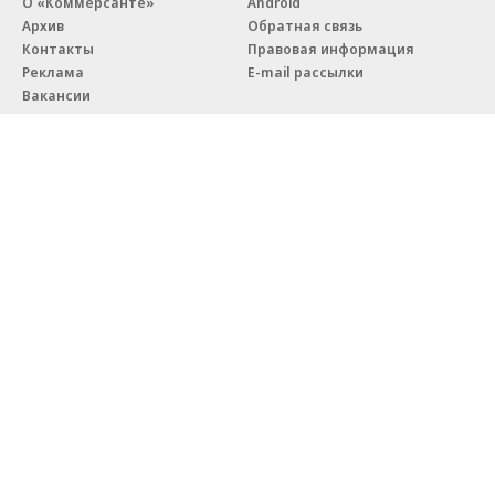
О «Коммерсанте»
Android
Архив
Обратная связь
Контакты
Правовая информация
Реклама
E-mail рассылки
Вакансии
18+
© АО «Коммерсантъ». 127006, Москва, Оружейный переулок д. 41,
тел. +7 (495) 797-69-70.
Сетевое издание «Коммерсантъ» (доменное имя сайта:
kommersant.ru) зарегистрировано Федеральной службой
по надзору в сфере связи, информационных технологий и массовых
коммуникаций (Роскомнадзор), регистрационный номер и дата
принятия решения о регистрации: серия
Эл № ФС77-76922
от 11 октября 2019 г.
Партнерские проекты/материалы, новости компаний, материалы
с пометкой «Промо» и «Официальное сообщение» опубликованы
на коммерческой основе.
На kommersant.ru применяются рекомендательные технологии.
Подробнее