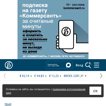
Коммерсантъ
Вход
$ 82,16
€ 94,83
¥ 12,23
IMOEX 2281,31
Предыдущая
С
страница
с
Оставаясь на сайте, вы соглашаетесь с
правилами использования
ОК
куки
Урал