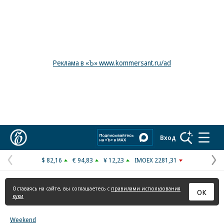
Реклама в «Ъ» www.kommersant.ru/ad
Коммерсантъ
Вход
$ 82,16
€ 94,83
¥ 12,23
IMOEX 2281,31
Предыдущая
С
страница
с
Оставаясь на сайте, вы соглашаетесь с
правилами использования
ОК
куки
Weekend