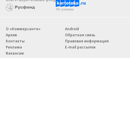
18+ реклама
О «Коммерсанте»
Android
Архив
Обратная связь
Контакты
Правовая информация
Реклама
E-mail рассылки
Вакансии
18+
© АО «Коммерсантъ». 127006, Москва, Оружейный переулок д. 41,
тел. +7 (495) 797-69-70.
Сетевое издание «Коммерсантъ» (доменное имя сайта:
kommersant.ru) зарегистрировано Федеральной службой
по надзору в сфере связи, информационных технологий и массовых
коммуникаций (Роскомнадзор), регистрационный номер и дата
принятия решения о регистрации: серия
Эл № ФС77-76922
от 11 октября 2019 г.