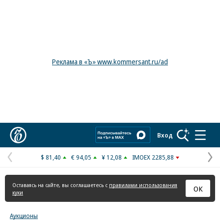
Реклама в «Ъ» www.kommersant.ru/ad
Коммерсантъ
Вход
$ 81,40
€ 94,05
¥ 12,08
IMOEX 2285,88
Предыдущая
С
страница
с
Оставаясь на сайте, вы соглашаетесь с
правилами использования
ОК
куки
Аукционы