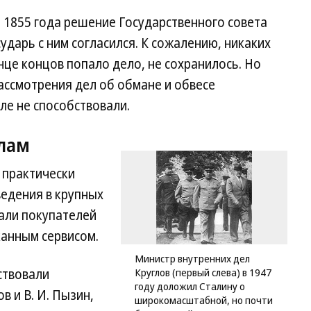
я 1855 года решение Государственного совета
ударь с ним согласился. К сожалению, никаких
онце концов попало дело, не сохранилось. Но
ассмотрения дел об обмане и обвесе
ле не способствовали.
олам
 практически
ведения в крупных
али покупателей
канным сервисом.
Министр внутренних дел
ствовали
Круглов (первый слева) в 1947
году доложил Сталину о
в и В. И. Пызин,
широкомасштабной, но почти