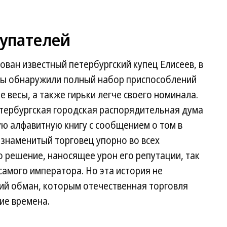
купателей
ван известный петербургский купец Елисеев, в
ры обнаружили полный набор приспособлений
 весы, а также гирьки легче своего номинала.
ербургская городская распорядительная дума
ю алфавитную книгу с сообщением о том в
знаменитый торговец упорно во всех
 решение, наносящее урон его репутации, так
самого императора. Но эта история не
чий обман, которым отечественная торговля
кие времена.