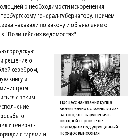
езолюцией о необходимости искоренения
етербургскому генерал-губернатору. Причем
сеева наказали по закону и объявление о
в "Полицейских ведомостях".
ую городскую
ли решение о
блей серебром,
ую книгу и
 министром
иться с таким
Процесс наказания купца
исполнение
значительно осложнился из-
за того, что нарушения в
просьбы о
овощной торговле не
ел и генерал-
подпадали под упрощенный
порядок вынесения
порядки с гирями и