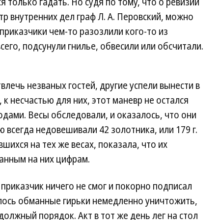
я только гадать. Но судя по тому, что о ревизии
р внутренних дел граф Л. А. Перовский, можно
приказчики чем-то разозлили кого-то из
его, подсунули гнилье, обвесили или обсчитали.
влечь незваных гостей, другие успели вынести в
 к несчастью для них, этот маневр не остался
ами. Весы обследовали, и оказалось, что они
 всегда недовешивали 42 золотника, или 179 г.
шихся на тех же весах, показала, что их
занным на них цифрам.
 приказчик ничего не смог и покорно подписал
лось обманные гирьки немедленно уничтожить,
должный порядок. Акт в тот же день лег на стол