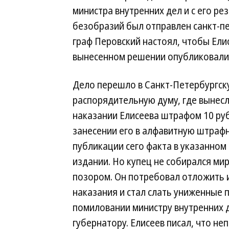
министра внутренних дел и с его р
безобразий был отправлен санкт-п
граф Перовский настоял, чтобы Ели
вынесенном решении опубликовали 
Дело перешло в Санкт-Петербургск
распорядительную думу, где вынес
наказании Елисеева штрафом 10 ру
занесении его в алфавитную штрафн
публикации сего факта в указанном
издании. Но купец не собирался мир
позором. Он потребовал отложить 
наказания и стал слать униженные 
помиловании министру внутренних д
губернатору. Елисеев писал, что не