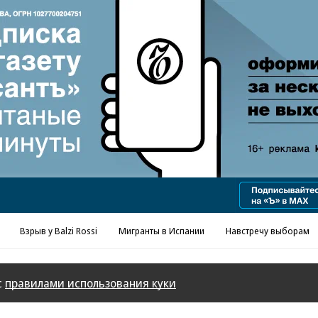
Реклама в «Ъ» www.kommersant.ru/ad
Взрыв у Balzi Rossi
Мигранты в Испании
Навстречу выборам
с
правилами использования куки