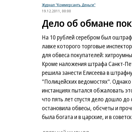
Журнал "Коммерсантъ Деньги"
19.12.2011, 00:00
Дело об обмане по
На 10 рублей серебром был оштрафо
лавке которого торговые инспекто
для обвеса покупателей: хитроумные
Кроме наложения штрафа Санкт-Пет
решила занести Елисеева в штрафну
"Полицейских ведомостях". Однако 
инстанциях пытался обжаловать это
что пять лет спустя дело дошло до 
остановила обвесы, обсчеты и про
была богата и в царские, и в советс