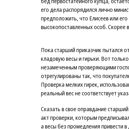
бед первостатейного купца, остаетс
его дела распорядился лично минист
предположить, что Елисеев или его 
высокопоставленных особ. Скорее вс
Пока старший приказчик пытался от
кладовую весы и гирьки. Вот только,
незамеченным проверяющими господ
отрегулированы так, что покупателю
Проверка мелких гирек, использовав
реальный вес не соответствует ука
Сказать в свое оправдание старший
акт проверки, которым предписыва
а весы без промедления привести в 