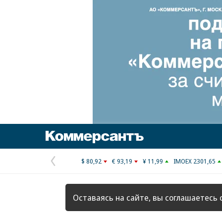
Коммерсантъ
$ 80,92
€ 93,19
¥ 11,99
IMOEX 2301,65
Предыдущая
страница
Оставаясь на сайте, вы соглашаетесь 