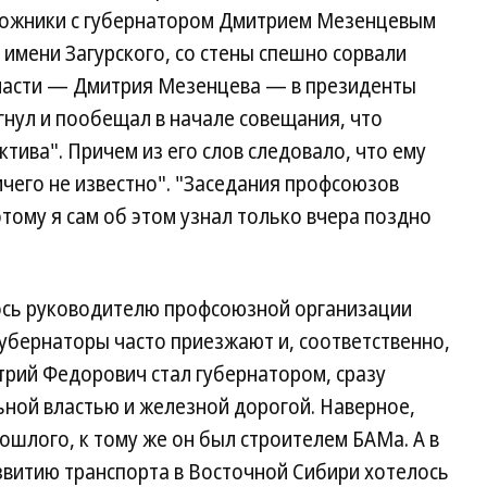
рожники с губернатором Дмитрием Мезенцевым
имени Загурского, со стены спешно сорвали
бласти — Дмитрия Мезенцева — в президенты
огнул и пообещал в начале совещания, что
тива". Причем из его слов следовало, что ему
ичего не известно". "Заседания профсоюзов
этому я сам об этом узнал только вчера поздно
ось руководителю профсоюзной организации
губернаторы часто приезжают и, соответственно,
трий Федорович стал губернатором, сразу
ьной властью и железной дорогой. Наверное,
ошлого, к тому же он был строителем БАМа. А в
звитию транспорта в Восточной Сибири хотелось