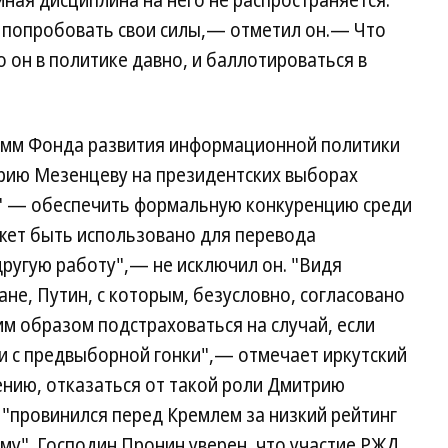
ная дисциплина на него не распространяется.
 попробовать свои силы,— отметил он.— Что
 он в политике давно, и баллотироваться в
амм Фонда развития информационной политики
трию Мезенцеву на президентских выборах
ь" — обеспечить формальную конкуренцию среди
жет быть использовано для перевода
другую работу",— не исключил он. "Видя
не, Путин, с которым, безусловно, согласовано
м образом подстраховаться на случай, если
и с предвыборной гонки",— отмечает иркутский
ению, отказаться от такой роли Дмитрию
 "провинился перед Кремлем за низкий рейтинг
уму". Господин Пронин уверен, что участие РЖД