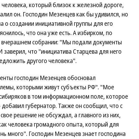
и человека, который близок к железной дороге,
лил он. Господин Мезенцев как бы удивился, но
ла о создании инициативной группы для его
снилось, что она уже есть. А избирком, по
о вчерашнем собрании: "Мы подали документы
И заверил, что "инициатива Старцева для него
едложить другого человека".
денты господин Мезенцев обосновал
лемы, которыми живут субъекты РФ". "Мое
сибиряков в том информационном поле, которое
добавил губернатор. Также он сообщил, что с
свое решение не обсуждал, а главного из них,
как человека громадного опыта, который для
ень много". Господин Мезенцев знает господина