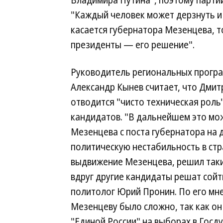
Владимира Путина", поэтому партий
"Каждый человек может дерзнуть и
касается губернатора Мезенцева, то
президенты — его решение".
Руководитель региональных прогр
Александр Кынев считает, что Дми
отводится "чисто техническая рол
кандидатов. "В дальнейшем это мо
Мезенцева с поста губернатора на 
политическую нестабильность в стра
выдвижение Мезенцева, решил таки
вдруг другие кандидаты решат сойт
политолог Юрий Пронин. По его мн
Мезенцеву было сложно, так как он
"Единой России" на выборах в Госд