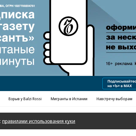
Реклама в «Ъ» www.kommersant.ru/ad
Взрыв у Balzi Rossi
Мигранты в Испании
Навстречу выборам
с
правилами использования куки