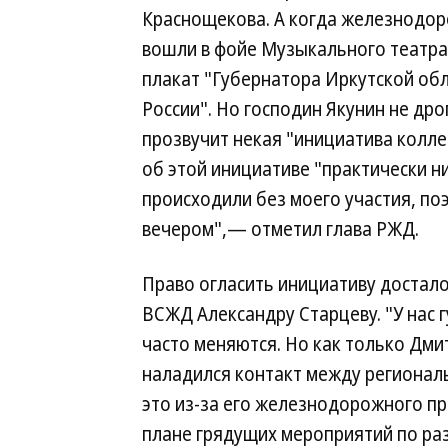
Краснощекова. А когда железнодо
вошли в фойе Музыкального театра 
плакат "Губернатора Иркутской о
России". Но господин Якунин не др
прозвучит некая "инициатива коллек
об этой инициативе "практически н
происходили без моего участия, по
вечером",— отметил глава РЖД.
Право огласить инициативу достал
ВСЖД Александру Старцеву. "У нас 
часто меняются. Но как только Дми
наладился контакт между регионал
это из-за его железнодорожного пр
плане грядущих мероприятий по ра