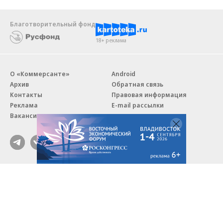
Благотворительный фонд
18+ реклама
О «Коммерсанте»
Android
Архив
Обратная связь
Контакты
Правовая информация
Реклама
E-mail рассылки
Вакансии
18+
© АО «Коммерсантъ». 127006, Москва, Оружейный переулок д. 41,
тел. +7 (495) 797-69-70.
Сетевое издание «Коммерсантъ» (доменное имя сайта:
kommersant.ru) зарегистрировано Федеральной службой
по надзору в сфере связи, информационных технологий и массовых
коммуникаций (Роскомнадзор), регистрационный номер и дата