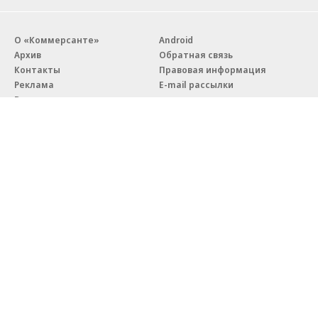
О «Коммерсанте»
Android
Архив
Обратная связь
Контакты
Правовая информация
Реклама
E-mail рассылки
Вакансии
18+
© АО «Коммерсантъ». 127006, Москва, Оружейный переулок д. 41,
тел. +7 (495) 797-69-70.
Сетевое издание «Коммерсантъ» (доменное имя сайта:
kommersant.ru) зарегистрировано Федеральной службой
по надзору в сфере связи, информационных технологий и массовых
коммуникаций (Роскомнадзор), регистрационный номер и дата
принятия решения о регистрации: серия
Эл № ФС77-76922
от 11 октября 2019 г.
Партнерские проекты/материалы, новости компаний, материалы
с пометкой «Промо» и «Официальное сообщение» опубликованы