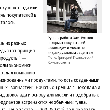
упку шоколада или
ечь покупателей в
сталось
Ручная работа Олег Гуськов
шь из разных
накормит покупателей
шоколадом и мюсли по
едь этот принцип
индивидуальным рецептам
 продукты",—
Фото: Григорий Поляковский,
Коммерсантъ
колы экономики
 создал компанию
омизированными продуктами, то есть созданными
ных "запчастей". Начать он решил с шоколада и
ид шоколада и основу для мюсли и подобрать к
гредиентов встречаются необычные: гуава,
ина. Цена заказа — 200-250 руб. за шоколадку