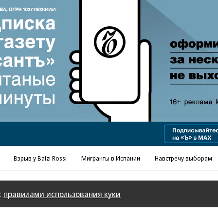
Реклама в «Ъ» www.kommersant.ru/ad
Взрыв у Balzi Rossi
Мигранты в Испании
Навстречу выборам
с
правилами использования куки