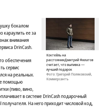
вушку бокалом
о караулить ее за
 знак внимания
рвиса DrinCash.
Коктейль на
го обеспечения
расстоянииДмитрий Филатов
считает, что выпивка —
ть сервис
лучший подарок
лся на реальных.
Фото: Григорий Поляковский,
Коммерсантъ
 ее помощью
тки (пиво, вино,
оплачивает в системе DrinCash подарочный
il получателя. На него приходит числовой код,