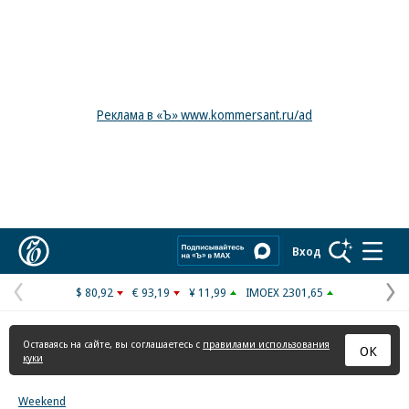
Реклама в «Ъ» www.kommersant.ru/ad
Коммерсантъ
Вход
$ 80,92
€ 93,19
¥ 11,99
IMOEX 2301,65
Предыдущая
С
страница
с
Оставаясь на сайте, вы соглашаетесь с
правилами использования
ОК
куки
Weekend