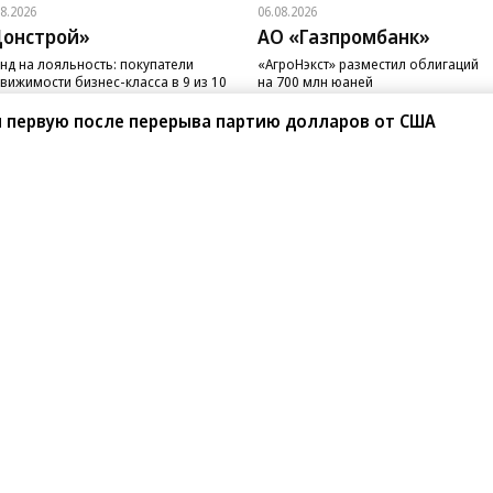
08.2026
06.08.2026
онстрой»
АО «Газпромбанк»
нд на лояльность: покупатели
«АгроНэкст» разместил облигаций
вижимости бизнес-класса в 9 из 10
на 700 млн юаней
чаев остаются в сегменте
л первую после перерыва партию долларов от США
санте»
Реклама
Обратная связь
Вакансии
Правовая информация
Android
E-mail рассылки
реулок д. 41,
тел. +7 (495) 797-69-70.
Партнерские проекты/матери
«Промо» и «Официальное со
а: kommersant.ru) зарегистрировано
нформационных технологий
На kommersant.ru применяют
ционный номер и дата принятия
1 октября 2019 г.