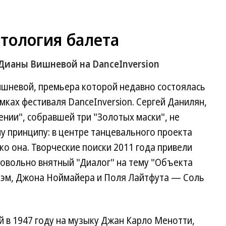
тология балета
Дианы Вишневой на DanceInversion
шневой, премьера которой недавно состоялась
амках фестиваля DanceInversion. Сергей Данилян,
нии", собравшей три "Золотых маски", не
у принципу: в центре танцевального проекта
ко она. Творческие поиски 2011 года привели
 довольно внятный "Диалог" на тему "Объекта
Грэм, Джона Ноймайера и Поля Лайтфута — Соль
 в 1947 году на музыку Джан Карло Менотти,