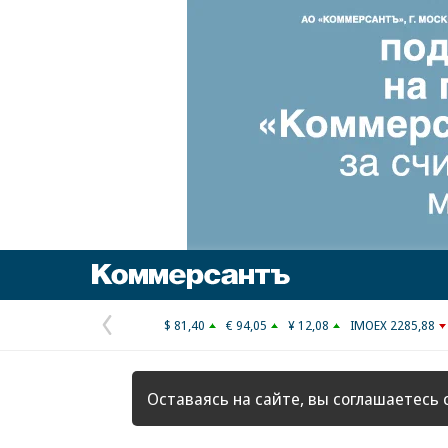
Коммерсантъ
$ 81,40
€ 94,05
¥ 12,08
IMOEX 2285,88
Предыдущая
страница
Оставаясь на сайте, вы соглашаетесь 