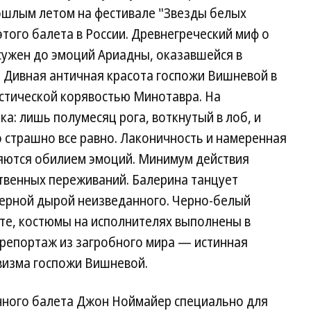
ошлым летом на фестивале "Звезды белых
этого балета в России. Древнегреческий миф о
сужен до эмоций Ариадны, оказавшейся в
. Дивная античная красота госпожи Вишневой в
астической корявостью Минотавра. На
а: лишь полумесяц рога, воткнутый в лоб, и
о страшно все равно. Лаконичность и намеренная
яются обилием эмоций. Минимум действия
твенных переживаний. Балерина танцует
черной дырой неизведанного. Черно-белый
оте, костюмы на исполнителях выполнены в
 репортаж из загробного мира — истинная
визма госпожи Вишневой.
нного балета Джон Ноймайер специально для