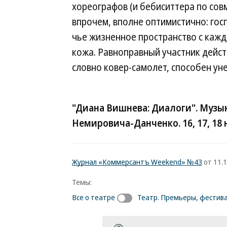
хореографов (и бебиситтера по сов
впрочем, вполне оптимистично: гос
чье жизненное пространство с каж
кожа. Равноправный участник дейс
словно ковер-самолет, способен уне
"Диана Вишнева: Диалоги". Музы
Немировича-Данченко. 16, 17, 18 н
Журнал «Коммерсантъ Weekend» №43
от 11.1
Темы:
Все о театре
Театр. Премьеры, фестива