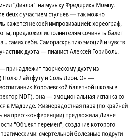
инил "Диалог" на музыку Фредерика Момпу.
e deux с участием стульев — так можно
ль кажется некоей импровизацией: хореограф,
аботы, предложил исполнителям сочинять балет
та... самих себя. Самораскрытию эмоций и чувств
участник дуэта — пианист Алексей Гориболь.
— принадлежит творческому дуэту из
) Полю Лайтфуту и Соль Леон. Он —
 воспитанник Королевской балетной школы в
ректор NDT), она — эмоциональная испанка со
я в Мадриде. Жизнерадостная пара (по крайней
сь на пресс-конференции) предложила Диане
ости "Объект перемен", создание которого
трагическими: смертельной болезнью подруги