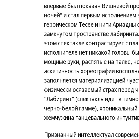
впервые был показан Вишневой пр
ночей" и стал первым исполнением 
героическом Тесее и нити Ариадны 
замкнутом пространстве лабиринта
этом спектакле контрастирует с пл
исполнителе нет никакой головы бык
мощные руки, распятые на палке, н
аскетичность хореографии восполн
заполняется материализацией чувс
физически осязаемый страх перед 
"Лабиринт" (спектакль идет в темн
черно-белой гамме), хроникальный
жемчужина танцевального интуити
Признанный интеллектуал совреме