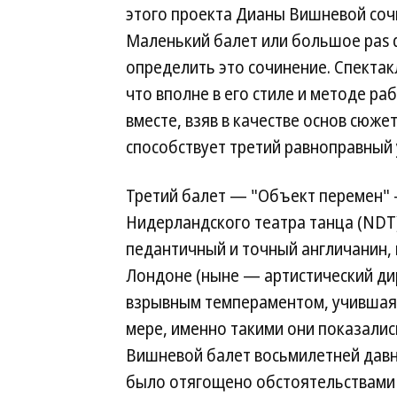
этого проекта Дианы Вишневой соч
Маленький балет или большое pas d
определить это сочинение. Спектак
что вполне в его стиле и методе р
вместе, взяв в качестве основ сюже
способствует третий равноправный 
Третий балет — "Объект перемен" 
Нидерландского театра танца (NDT
педантичный и точный англичанин,
Лондоне (ныне — артистический ди
взрывным темпераментом, учившаяс
мере, именно такими они показали
Вишневой балет восьмилетней давн
было отягощено обстоятельствами 