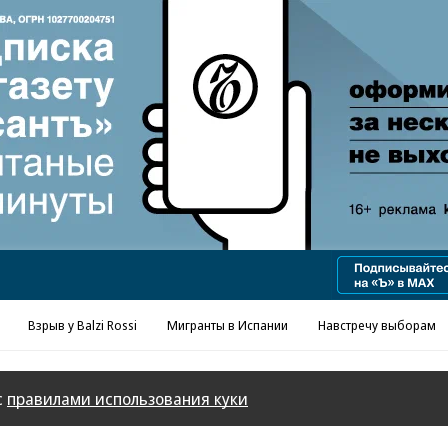
Реклама в «Ъ» www.kommersant.ru/ad
Взрыв у Balzi Rossi
Мигранты в Испании
Навстречу выборам
с
правилами использования куки