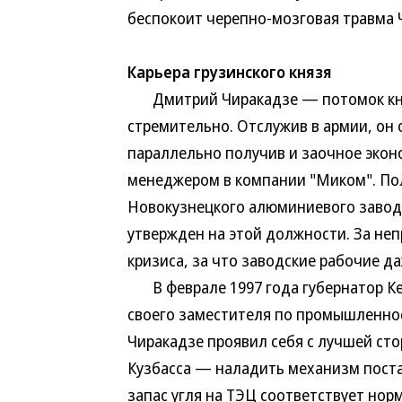
беспокоит черепно-мозговая травма 
Карьера грузинского князя
Дмитрий Чиракадзе — потомок княже
стремительно. Отслужив в армии, он
параллельно получив и заочное экон
менеджером в компании "Миком". Пол
Новокузнецкого алюминиевого завода
утвержден на этой должности. За не
кризиса, за что заводские рабочие д
В феврале 1997 года губернатор Ке
своего заместителя по промышленнос
Чиракадзе проявил себя с лучшей ст
Кузбасса — наладить механизм поста
запас угля на ТЭЦ соответствует норм