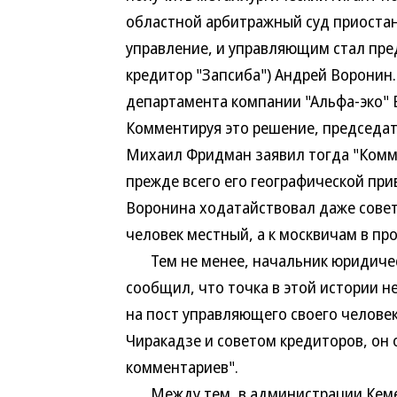
областной арбитражный суд приоста
управление, и управляющим стал пре
кредитор "Запсиба") Андрей Воронин
департамента компании "Альфа-эко" Б
Комментируя это решение, председат
Михаил Фридман заявил тогда "Комме
прежде всего его географической пр
Воронина ходатайствовал даже совет
человек местный, а к москвичам в п
Тем не менее, начальник юридическ
сообщил, что точка в этой истории н
на пост управляющего своего челове
Чиракадзе и советом кредиторов, он 
комментариев".
Между тем, в администрации Кемеро