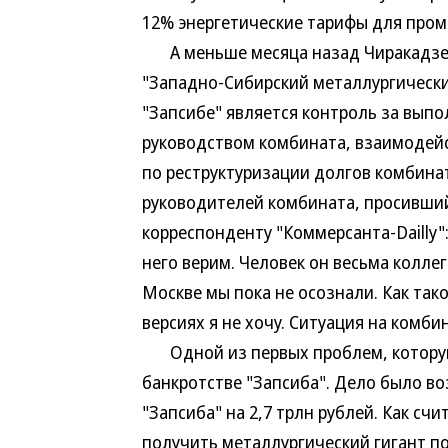
12% энергетические тарифы для про
А меньше месяца назад Чиракадзе с
"Западно-Сибирский металлургически
"Запсибе" является контроль за вып
руководством комбината, взаимодей
по реструктуризации долгов комбинат
руководителей комбината, просивший
корреспонденту "Коммерсанта-Dailly
него верим. Человек он весьма колле
Москве мы пока не осознали. Как так
версиях я не хочу. Ситуация на комби
Одной из первых проблем, которую
банкротстве "Запсиба". Дело было в
"Запсиба" на 2,7 трлн рублей. Как сч
получить металлургический гигант по