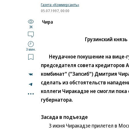
Газета «Коммерсантъ»
05.07.1997, 00:00
Чира
3K
Грузинский князь
3 мин.
Неудачное покушение на вице-гу
председателя совета кредиторов 
комбинат" ("Запсиб") Дмитрия Чир
сделать из обстоятельств нападен
...
коллеги Чиракадзе не смогли пока
губернатора.
Засада в подъезде
3 июня Чиракадзе прилетел в Москву