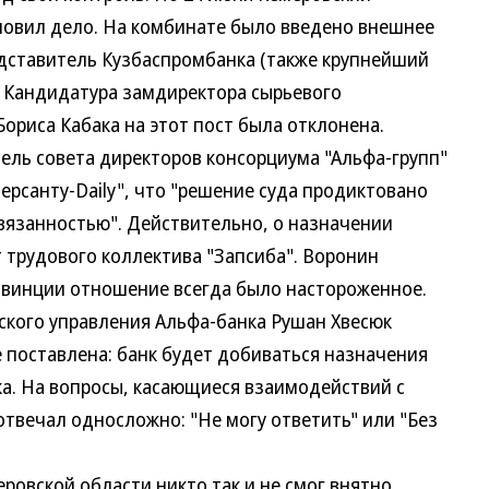
новил дело. На комбинате было введено внешнее
дставитель Кузбаспромбанка (также крупнейший
. Кандидатура замдиректора сырьевого
ориса Кабака на этот пост была отклонена.
ель совета директоров консорциума "Альфа-групп"
рсанту-Daily", что "решение суда продиктовано
ивязанностью". Действительно, о назначении
 трудового коллектива "Запсиба". Воронин
ровинции отношение всегда было настороженное.
ого управления Альфа-банка Рушан Хвесюк
е поставлена: банк будет добиваться назначения
ка. На вопросы, касающиеся взаимодействий с
отвечал односложно: "Не могу ответить" или "Без
вской области никто так и не смог внятно