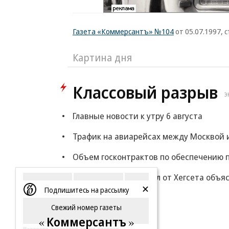
Газета «Коммерсантъ» №104
от 05.07.1997, с
Картина дня
Классовый разрыв
Э
Главные новости к утру 6 августа
Трафик на авиарейсах между Москвой и
Объем госконтрактов по обеспечению п
WP: Трамп потребовал от Хегсета объя
Подпишитесь на рассылку
Еще
Свежий номер газеты
Коммерсантъ