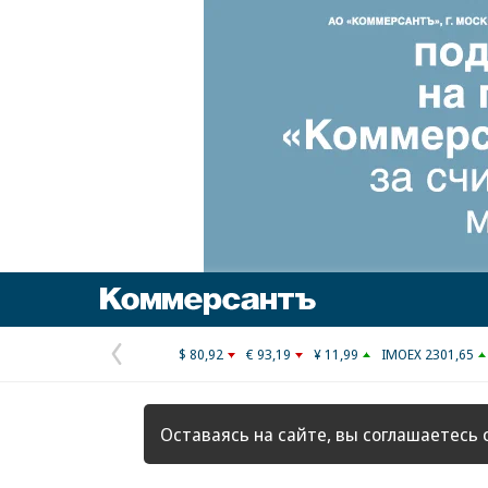
Коммерсантъ
$ 80,92
€ 93,19
¥ 11,99
IMOEX 2301,65
Предыдущая
страница
Оставаясь на сайте, вы соглашаетесь 