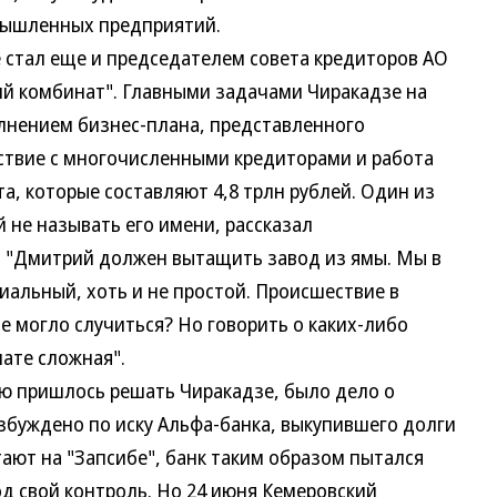
мышленных предприятий.
тал еще и председателем совета кредиторов АО
й комбинат". Главными задачами Чиракадзе на
олнением бизнес-плана, представленного
ствие с многочисленными кредиторами и работа
а, которые составляют 4,8 трлн рублей. Один из
 не называть его имени, рассказал
": "Дмитрий должен вытащить завод из ямы. Мы в
гиальный, хоть и не простой. Происшествие в
ое могло случиться? Но говорить о каких-либо
нате сложная".
 пришлось решать Чиракадзе, было дело о
озбуждено по иску Альфа-банка, выкупившего долги
итают на "Запсибе", банк таким образом пытался
д свой контроль. Но 24 июня Кемеровский