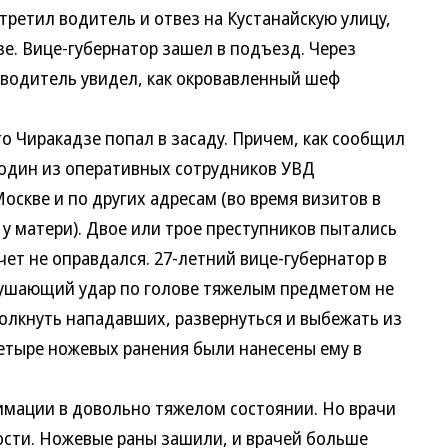
стретил водитель и отвез на Кустанайскую улицу,
зе. Вице-губернатор зашел в подъезд. Через
 водитель увидел, как окровавленный шеф
Чиракадзе попал в засаду. Причем, как сообщил
 один из оперативных сотрудников УВД
оскве и по других адресам (во время визитов в
 у матери). Двое или трое преступников пытались
чет не оправдался. 27-летний вице-губернатор в
лушающий удар по голове тяжелым предметом не
ттолкнуть нападавших, развернуться и выбежать из
четыре ножевых ранения были нанесены ему в
ации в довольно тяжелом состоянии. Но врачи
ности. Ножевые раны зашили, и врачей больше