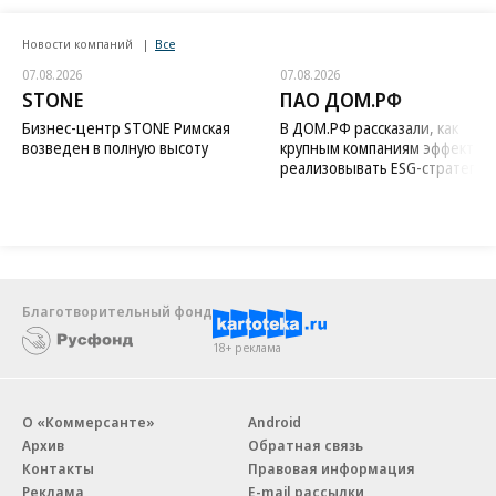
Новости компаний
Все
07.08.2026
07.08.2026
STONE
ПАО ДОМ.РФ
Бизнес-центр STONE Римская
В ДОМ.РФ рассказали, как
возведен в полную высоту
крупным компаниям эффектив
реализовывать ESG-стратегию
Благотворительный фонд
18+ реклама
О «Коммерсанте»
Android
Архив
Обратная связь
Контакты
Правовая информация
Реклама
E-mail рассылки