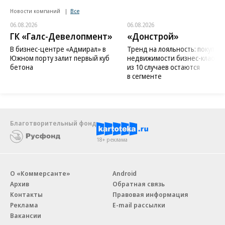
Новости компаний
Все
06.08.2026
06.08.2026
ГК «Галс-Девелопмент»
«Донстрой»
В бизнес-центре «Адмирал» в
Тренд на лояльность: покупат
Южном порту залит первый куб
недвижимости бизнес-класса в
бетона
из 10 случаев остаются
в сегменте
Благотворительный фонд
18+ реклама
О «Коммерсанте»
Android
Архив
Обратная связь
Контакты
Правовая информация
Реклама
E-mail рассылки
Вакансии