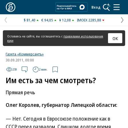
Коммерсантъ
Вход
$ 81,40
€ 94,05
¥ 12,08
IMOEX 2285,88
Предыдущая
С
страница
с
Оставаясь на сайте, вы соглашаетесь с
правилами использования
ОК
куки
Газета «Коммерсантъ»
30.09.2011, 00:00
259
2 мин.
Им есть за чем смотреть?
Прямая речь
Олег Королев, губернатор Липецкой области:
— Нет. Сегодня в Евросоюзе положение как в
СССР перед развалом. Слишком долгое время