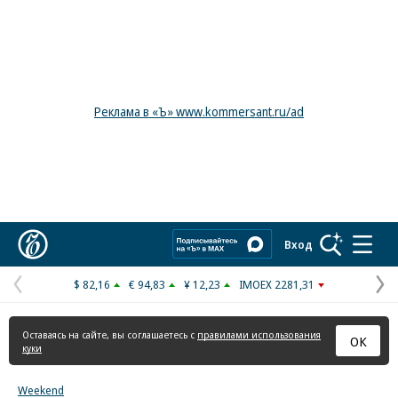
Реклама в «Ъ» www.kommersant.ru/ad
Коммерсантъ
Вход
$ 82,16
€ 94,83
¥ 12,23
IMOEX 2281,31
Предыдущая
С
страница
с
Оставаясь на сайте, вы соглашаетесь с
правилами использования
ОК
куки
Weekend