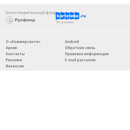
Благотворительный фонд
18+ реклама
О «Коммерсанте»
Android
Архив
Обратная связь
Контакты
Правовая информация
Реклама
E-mail рассылки
Вакансии
18+
© АО «Коммерсантъ». 127006, Москва, Оружейный переулок д. 41,
тел. +7 (495) 797-69-70.
Сетевое издание «Коммерсантъ» (доменное имя сайта:
kommersant.ru) зарегистрировано Федеральной службой
по надзору в сфере связи, информационных технологий и массовых
коммуникаций (Роскомнадзор), регистрационный номер и дата