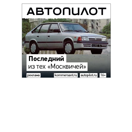
Благотворительный фонд
18+ реклама
О «Коммерсанте»
Android
Архив
Обратная связь