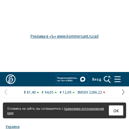
Реклама в «Ъ» www.kommersant.ru/ad
Коммерсантъ
Вход
$ 81,40
€ 94,05
¥ 12,09
IMOEX 2286,22
Предыдущая
С
страница
с
Оставаясь на сайте, вы соглашаетесь с
правилами использования
ОК
куки
Украина