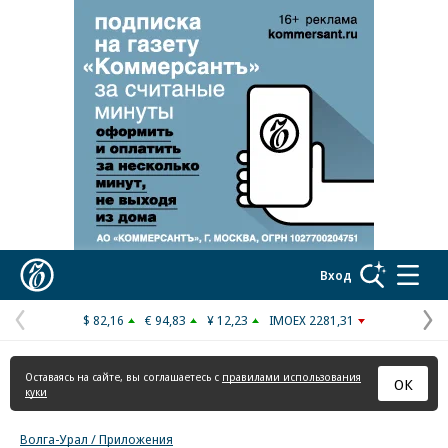
Реклама в «Ъ» www.kommersant.ru/ad
Коммерсантъ
Вход
$ 82,16
€ 94,83
¥ 12,23
IMOEX 2281,31
Предыдущая
С
страница
с
Оставаясь на сайте, вы соглашаетесь с
правилами использования
ОК
куки
Волга-Урал / Приложения