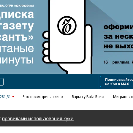
Реклама в «Ъ» www.kommersant.ru/ad
281,31
Что посмотреть в кино
Взрыв у Balzi Rossi
Мигранты в
с
правилами использования куки