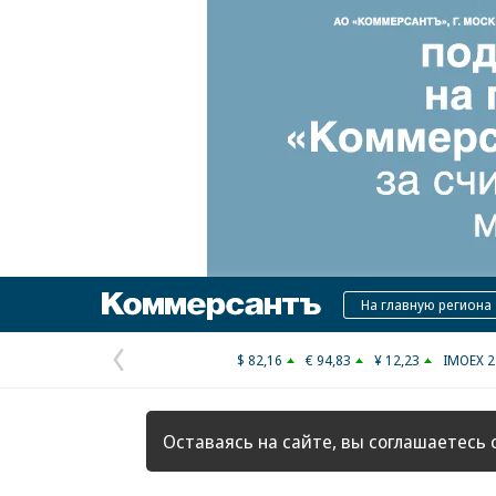
Коммерсантъ
На главную региона
$ 82,16
€ 94,83
¥ 12,23
IMOEX 2
Предыдущая
страница
Оставаясь на сайте, вы соглашаетесь 