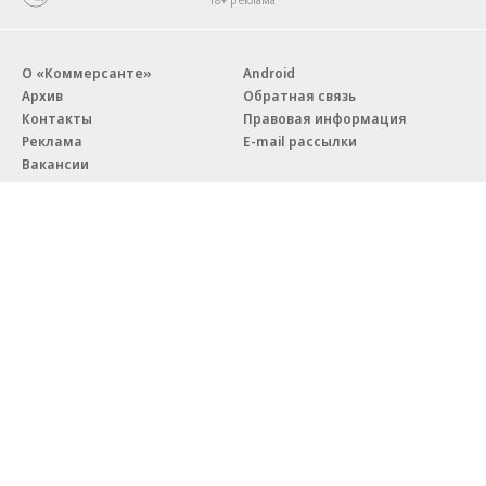
О «Коммерсанте»
Android
Архив
Обратная связь
Контакты
Правовая информация
Реклама
E-mail рассылки
Вакансии
18+
© АО «Коммерсантъ». 127006, Москва, Оружейный переулок д. 41,
тел. +7 (495) 797-69-70.
Сетевое издание «Коммерсантъ» (доменное имя сайта:
kommersant.ru) зарегистрировано Федеральной службой
по надзору в сфере связи, информационных технологий и массовых
коммуникаций (Роскомнадзор), регистрационный номер и дата
принятия решения о регистрации: серия
Эл № ФС77-76922
от 11 октября 2019 г.
Партнерские проекты/материалы, новости компаний, материалы
с пометкой «Промо» и «Официальное сообщение» опубликованы