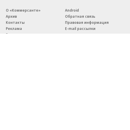
О «Коммерсанте»
Android
Архив
Обратная связь
Контакты
Правовая информация
Реклама
E-mail рассылки
Вакансии
18+
© АО «Коммерсантъ». 127006, Москва, Оружейный переулок д. 41,
тел. +7 (495) 797-69-70.
Сетевое издание «Коммерсантъ» (доменное имя сайта:
kommersant.ru) зарегистрировано Федеральной службой
по надзору в сфере связи, информационных технологий и массовых
коммуникаций (Роскомнадзор), регистрационный номер и дата
принятия решения о регистрации: серия
Эл № ФС77-76922
от 11 октября 2019 г.
Партнерские проекты/материалы, новости компаний, материалы
с пометкой «Промо» и «Официальное сообщение» опубликованы
на коммерческой основе.