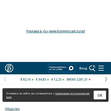
Реклама в «Ъ» www.kommersant.ru/ad
Коммерсантъ
Вход
$ 82,16
€ 94,83
¥ 12,23
IMOEX 2281,31
Предыдущая
С
страница
с
Оставаясь на сайте, вы соглашаетесь с
правилами использования
ОК
куки
Общество