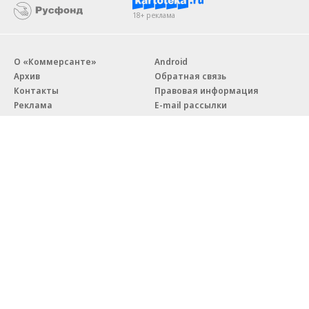
18+ реклама
О «Коммерсанте»
Android
Архив
Обратная связь
Контакты
Правовая информация
Реклама
E-mail рассылки
Вакансии
18+
© АО «Коммерсантъ». 127006, Москва, Оружейный переулок д. 41,
тел. +7 (495) 797-69-70.
Сетевое издание «Коммерсантъ» (доменное имя сайта:
kommersant.ru) зарегистрировано Федеральной службой
по надзору в сфере связи, информационных технологий и массовых
коммуникаций (Роскомнадзор), регистрационный номер и дата
принятия решения о регистрации: серия
Эл № ФС77-76922
от 11 октября 2019 г.
Партнерские проекты/материалы, новости компаний, материалы