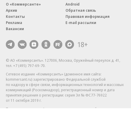
О «Коммерсанте»
Android
Архив
Обратная связь
Контакты
Правовая информация
Реклама
E-mail рассылки
Вакансии
18+
© АО «Коммерсантъ». 127006, Москва, Оружейный переулок д. 41,
тел. +7 (495) 797-69-70.
Сетевое издание «Коммерсантъ» (доменное имя сайта:
kommersant.ru) зарегистрировано Федеральной службой
по надзору в сфере связи, информационных технологий и массовых
коммуникаций (Роскомнадзор), регистрационный номер и дата
принятия решения о регистрации: серия
Эл № ФС77-76922
от 11 октября 2019 г.
Партнерские проекты/материалы, новости компаний, материалы
с пометкой «Промо» и «Официальное сообщение» опубликованы
на коммерческой основе.
На kommersant.ru применяются рекомендательные технологии.