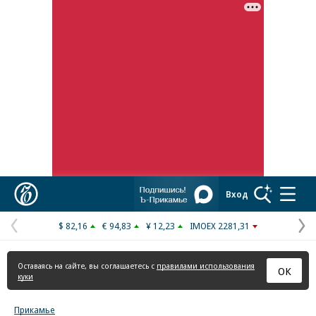
Реклама в «Ъ» www.kommersant.ru/ad
Коммерсантъ
Вход
$ 82,16
€ 94,83
¥ 12,23
IMOEX 2281,31
Предыдущая
С
страница
с
Оставаясь на сайте, вы соглашаетесь с
правилами использования
ОК
куки
Прикамье