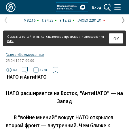
Коммерсантъ
Вход
$ 82,16
€ 94,83
¥ 12,23
IMOEX 2281,31
Предыдущая
С
страница
с
Оставаясь на сайте, вы соглашаетесь с
правилами использования
ОК
куки
Газета «Коммерсантъ»
25.04.1997, 00:00
847
3 мин.
НАТО и АнтиНАТО
НАТО расширяется на Восток, "АнтиНАТО" — на
Запад
В "войне мнений" вокруг НАТО открылся
второй фронт — внутренний. Чем ближе к