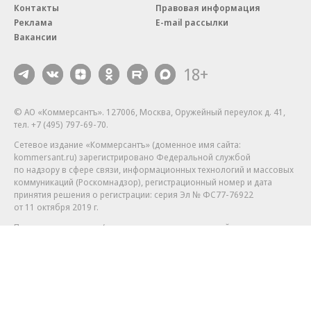
Контакты
Правовая информация
Реклама
E-mail рассылки
Вакансии
18+
© АО «Коммерсантъ». 127006, Москва, Оружейный переулок д. 41,
тел. +7 (495) 797-69-70.
Сетевое издание «Коммерсантъ» (доменное имя сайта:
kommersant.ru) зарегистрировано Федеральной службой
по надзору в сфере связи, информационных технологий и массовых
коммуникаций (Роскомнадзор), регистрационный номер и дата
принятия решения о регистрации: серия
Эл № ФС77-76922
от 11 октября 2019 г.
Партнерские проекты/материалы, новости компаний, материалы
с пометкой «Промо» и «Официальное сообщение» опубликованы
на коммерческой основе.
На kommersant.ru применяются рекомендательные технологии.
Подробнее