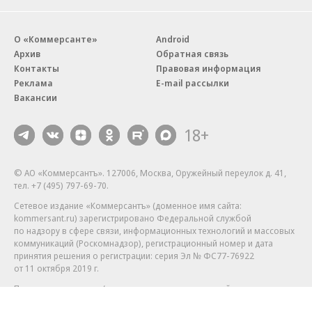
О «Коммерсанте»
Android
Архив
Обратная связь
Контакты
Правовая информация
Реклама
E-mail рассылки
Вакансии
18+
© АО «Коммерсантъ». 127006, Москва, Оружейный переулок д. 41,
тел. +7 (495) 797-69-70.
Сетевое издание «Коммерсантъ» (доменное имя сайта:
kommersant.ru) зарегистрировано Федеральной службой
по надзору в сфере связи, информационных технологий и массовых
коммуникаций (Роскомнадзор), регистрационный номер и дата
принятия решения о регистрации: серия
Эл № ФС77-76922
от 11 октября 2019 г.
Партнерские проекты/материалы, новости компаний, материалы
с пометкой «Промо» и «Официальное сообщение» опубликованы