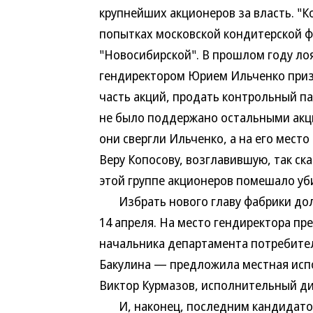
крупнейших акционеров за власть. "К
попытках московской кондитерской ф
"Новосибирской". В прошлом году ло
гендиректором Юрием Ильченко призв
часть акций, продать контрольный п
не было поддержано остальными акц
они свергли Ильченко, а на его мест
Веру Копосову, возглавившую, так ск
этой группе акционеров помешало уб
Избрать нового главу фабрики долж
14 апреля. На место гендиректора пр
начальника департамента потребите
Бакулина — предложила местная исп
Виктор Курмазов, исполнительный ди
И, наконец, последним кандидатом 