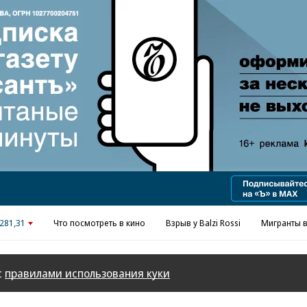
281,31
Что посмотреть в кино
Взрыв у Balzi Rossi
Мигранты в
с
правилами использования куки