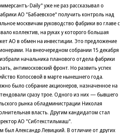
оммерсантъ-Daily" уже не раз рассказывал о
абрики АО "Бабаевское" получить контроль над
яльное москвичам руководство фабрики во главе с
ало коллектив, на руках у которого большая
акет АО в обмен на инвестиции. Это предложение
ионерами. На внеочередном собрании 15 декабря
о избрали начальника планового отдела фабрики
азать, антимосковский фронт. Но развить успех
ийство Копосовой в марте нынешнего года.
но было собрание акционеров, назначенное на
етендовали сразу трое. Одного из них — бывшего
льского рынка обладминистрации Николая
олнительная власть. Другим кандидатом стал
ректор АО "Сибтекстильмаш".
был Александр Левицкий. В отличие от других