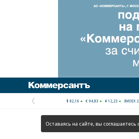
Коммерсантъ
$ 82,16
€ 94,83
¥ 12,23
IMOEX 2
Предыдущая
страница
Оставаясь на сайте, вы соглашаетесь 