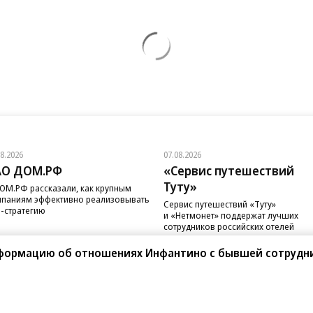
08.2026
07.08.2026
АО ДОМ.РФ
«Сервис путешествий
Туту»
ОМ.РФ рассказали, как крупным
паниям эффективно реализовывать
Сервис путешествий «Туту»
-стратегию
и «Нетмонет» поддержат лучших
сотрудников российских отелей
нформацию об отношениях Инфантино с бывшей сотрудн
санте»
Реклама
Обратная связь