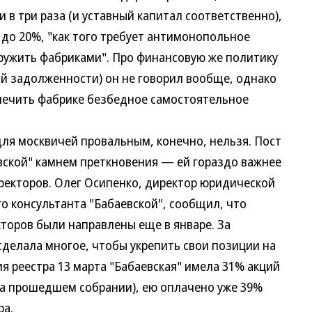
в три раза (и уставный капитал соответственно),
" до 20%, "как того требует антимонопольное
дружить фабриками". Про финансовую же политику
ой задолженности) он не говорил вообще, однако
печить фабрике безбедное самостоятельное
я москвичей провальным, конечно, нельзя. Пост
евской" камнем преткновения — ей гораздо важнее
ректоров. Олег Осипенко, директор юридической
 консультанта "Бабаевской", сообщил, что
торов были направлены еще в январе. За
сделала многое, чтобы укрепить свои позиции на
я реестра 13 марта "Бабаевская" имела 31% акций
на прошедшем собрании), ею оплачено уже 39%
ра.