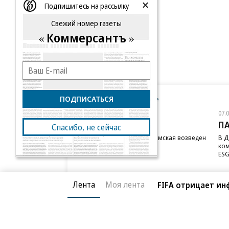
Подпишитесь на рассылку
Свежий номер газеты
Коммерсантъ
ПОДПИСАТЬСЯ
Новости компаний
Все
07.08.2026
07.
STONE
П
Спасибо, не сейчас
Бизнес-центр STONE Римская возведен
В Д
в полную высоту
ком
ESG
Лента
Моя лента
FIFA отрицает и
Благотворительный фонд
О «Коммер