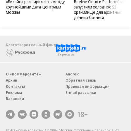
«Билайн» расширил сеть между
Beeline Cloud и PlatformCraft
крупнейшими дата-центрами
запустили холодное S3-
Москвы
хранилище для архивных
данных бизнеса
Благотворительный фонд
18+ реклама
О «Коммерсанте»
Android
Архив
Обратная связь
Контакты
Правовая информация
Реклама
E-mail рассылки
Вакансии
18+
© АО «Коммерсантъ». 127006, Москва, Оружейный переулок д. 41,