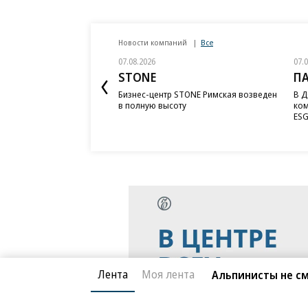
Новости компаний
Все
07.08.2026
07.
STONE
П
Бизнес-центр STONE Римская возведен
В Д
в полную высоту
ком
ESG
Лента
Моя лента
Альпинисты не см