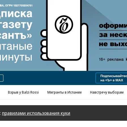
Реклама в «Ъ» www.kommersant.ru/ad
Взрыв у Balzi Rossi
Мигранты в Испании
Навстречу выборам
с
правилами использования куки