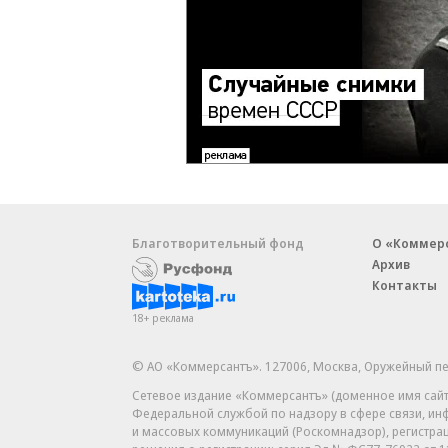
Благотворительный фонд
О «Коммер
Архив
Контакты
18+ реклама
© АО «Коммерсантъ». 127006, Москва, Оружейный пе
Сетевое издание «Коммерсантъ» (доменное имя сайт
Федеральной службой по надзору в сфере связи, и
и массовых коммуникаций (Роскомнадзор), регистра