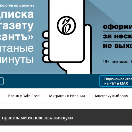
Реклама в «Ъ» www.kommersant.ru/ad
Взрыв у Balzi Rossi
Мигранты в Испании
Навстречу выборам
с
правилами использования куки