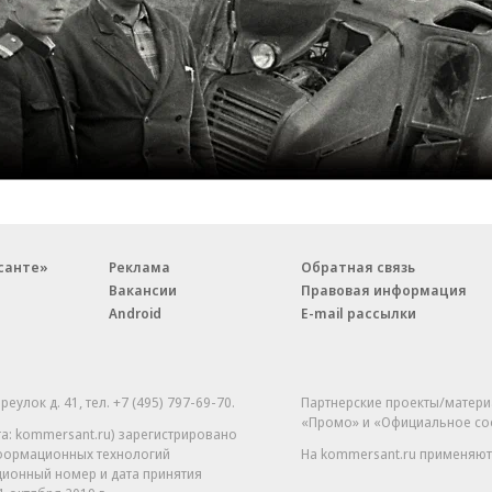
санте»
Реклама
Обратная связь
Вакансии
Правовая информация
Android
E-mail рассылки
реулок д. 41,
тел. +7 (495) 797-69-70.
Партнерские проекты/матери
«Промо» и «Официальное со
а: kommersant.ru) зарегистрировано
нформационных технологий
На kommersant.ru применяют
ционный номер и дата принятия