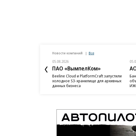
Новости компаний
Все
05.08.2026
05.
ПАО «ВымпелКом»
АО
Beeline Cloud и PlatformCraft запустили
Бан
холодное S3-хранилище для архивных
объ
данных бизнеса
ИЖС