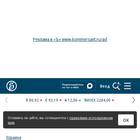
Реклама в «Ъ» www.kommersant.ru/ad
Коммерсантъ
Вход
$ 80,92
€ 93,19
¥ 12,06
IMOEX 2284,00
Предыдущая
С
страница
с
Оставаясь на сайте, вы соглашаетесь с
правилами использования
ОК
куки
Украина