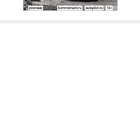
Благотворительный фонд
18+ реклама
О «Коммерсанте»
Android
Архив
Обратная связь
Контакты
Правовая информация
Реклама
E-mail рассылки
Вакансии
18+
© АО «Коммерсантъ». 127006, Москва, Оружейный переулок д. 41,
тел. +7 (495) 797-69-70.
Сетевое издание «Коммерсантъ» (доменное имя сайта: