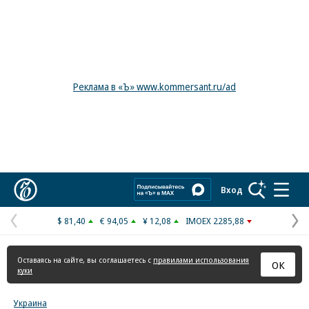
Реклама в «Ъ» www.kommersant.ru/ad
Коммерсантъ
Вход
$ 81,40
€ 94,05
¥ 12,08
IMOEX 2285,88
Предыдущая
С
страница
с
Оставаясь на сайте, вы соглашаетесь с
правилами использования
ОК
куки
Украина