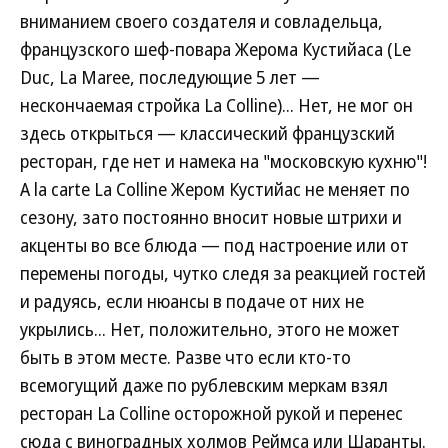
вниманием своего создателя и совладельца,
французского шеф-повара Жерома Кустийаса (Le
Duc, La Maree, последующие 5 лет —
нескончаемая стройка La Colline)... Нет, не мог он
здесь открыться — классический французский
ресторан, где нет и намека на "московскую кухню"!
А la carte La Colline Жером Кустийас не меняет по
сезону, зато постоянно вносит новые штрихи и
акценты во все блюда — под настроение или от
перемены погоды, чутко следя за реакцией гостей
и радуясь, если нюансы в подаче от них не
укрылись... Нет, положительно, этого не может
быть в этом месте. Разве что если кто-то
всемогущий даже по рублевским меркам взял
ресторан La Colline осторожной рукой и перенес
сюда с виноградных холмов Реймса или Шаранты.