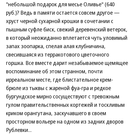
"небольшой подарок для месье Оливье" (640
руб.)? Ведь в памяти остается совсем другое —
хруст черной сухарной крошки в сочетании с
пышным суфле биск, свежий деревенский ветерок,
в который неожиданно вплетается чуть уловимый
запах зоопарка, спелая алая клубничина,
свесившаяся из терракотового цветочного
горшка. Все вместе дарит незабываемое щемящее
воспоминание об этом странном, почти
ирреальном месте, где блистательное крем-
брюле из тыквы с жареной фуа-гра и редкое
бургундское мирно сосуществуют с тревожным
гулом правительственных кортежей и тоскливым
криком орангутана, заскучавшего в своем
просторном вольере на одном из задних дворов
Рублевки...