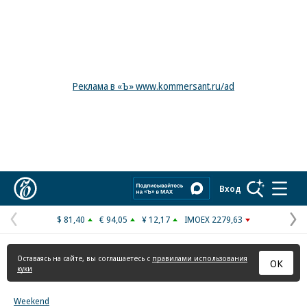
Реклама в «Ъ» www.kommersant.ru/ad
Коммерсантъ
Вход
$ 81,40
€ 94,05
¥ 12,17
IMOEX 2279,63
Предыдущая
С
страница
с
Оставаясь на сайте, вы соглашаетесь с
правилами использования
ОК
куки
Weekend