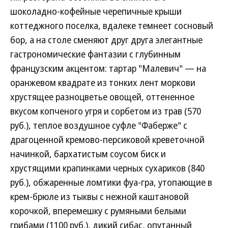
шоколадно-кофейные черепичные крыши
коттеджного поселка, вдалеке темнеет сосновый
бор, а на столе сменяют друг друга элегантные
гастрономические фантазии с глубинным
французским акцентом: тартар "Малевич" — на
оранжевом квадрате из тонких лент моркови
хрустящее разноцветье овощей, оттененное
вкусом копченого угря и сорбетом из трав (570
руб.), теплое воздушное суфле "Фаберже" с
драгоценной кремово-персиковой креветочной
начинкой, бархатистым соусом биск и
хрустящими крапинками черных сухариков (840
руб.), обжаренные ломтики фуа-гра, утопающие в
крем-брюле из тыквы с нежной каштановой
корочкой, вперемешку с румяными белыми
грибами (1100 руб.), дикий сибас, опутанный