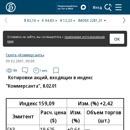
Коммерсантъ
Вход
$ 82,16
€ 94,83
¥ 12,23
IMOEX 2281,31
Предыдущая
С
страница
с
Оставаясь на сайте, вы соглашаетесь с
правилами использования
ОК
куки
Газета «Коммерсантъ»
09.02.2001, 00:00
789
1 мин.
Котировки акций, входящих в индекс
"Коммерсанта", 8.02.01
Индекс 159,09
Изм. (%) +2,42
Расч. цена
Изм.
Объем торгов
Эмитент
($)
(%)
(шт.)
ГАЗ
19,625
+0,64
—