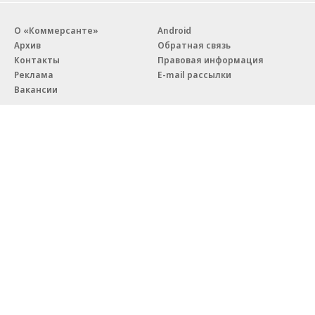
О «Коммерсанте»
Android
Архив
Обратная связь
Контакты
Правовая информация
Реклама
E-mail рассылки
Вакансии
18+
© АО «Коммерсантъ». 127006, Москва, Оружейный переулок д. 41,
тел. +7 (495) 797-69-70.
Сетевое издание «Коммерсантъ» (доменное имя сайта:
kommersant.ru) зарегистрировано Федеральной службой
по надзору в сфере связи, информационных технологий и массовых
коммуникаций (Роскомнадзор), регистрационный номер и дата
принятия решения о регистрации: серия
Эл № ФС77-76922
от 11 октября 2019 г.
Партнерские проекты/материалы, новости компаний, материалы
с пометкой «Промо» и «Официальное сообщение» опубликованы
на коммерческой основе.