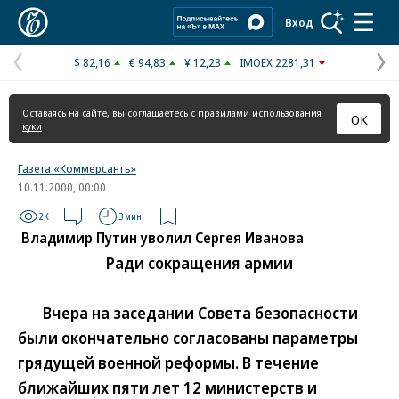
Коммерсантъ
Вход
$ 82,16
€ 94,83
¥ 12,23
IMOEX 2281,31
Предыдущая
С
страница
с
Оставаясь на сайте, вы соглашаетесь с
правилами использования
ОК
куки
Газета «Коммерсантъ»
10.11.2000, 00:00
2K
3 мин.
Владимир Путин уволил Сергея Иванова
Ради сокращения армии
Вчера на заседании Совета безопасности
были окончательно согласованы параметры
грядущей военной реформы. В течение
ближайших пяти лет 12 министерств и