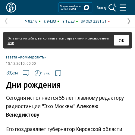
Коммерсантъ
Вход
$ 82,16
€ 94,83
¥ 12,23
IMOEX 2281,31
Предыдущая
С
страница
с
Оставаясь на сайте, вы соглашаетесь с
правилами использования
ОК
куки
Газета «Коммерсантъ»
18.12.2010, 00:00
214
1 мин.
Дни рождения
Сегодня исполняется 55 лет главному редактору
радиостанции "Эхо Москвы"
Алексею
Венедиктову
Его поздравляет губернатор Кировской области