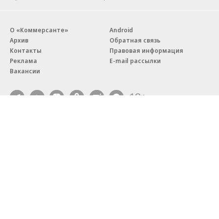
О «Коммерсанте»
Android
Архив
Обратная связь
Контакты
Правовая информация
Реклама
E-mail рассылки
Вакансии
18+
© АО «Коммерсантъ». 127006, Москва, Оружейный переулок д. 41,
тел. +7 (495) 797-69-70.
Сетевое издание «Коммерсантъ» (доменное имя сайта:
kommersant.ru) зарегистрировано Федеральной службой
по надзору в сфере связи, информационных технологий и массовых
коммуникаций (Роскомнадзор), регистрационный номер и дата
принятия решения о регистрации: серия
Эл № ФС77-76922
от 11 октября 2019 г.
Партнерские проекты/материалы, новости компаний, материалы
с пометкой «Промо» и «Официальное сообщение» опубликованы