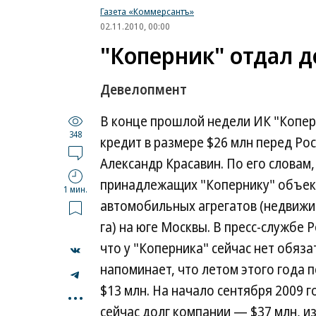
Газета «Коммерсантъ»
02.11.2010, 00:00
"Коперник" отдал д
Девелопмент
В конце прошлой недели ИК "Копер
348
кредит в размере $26 млн перед Ро
Александр Красавин. По его словам
принадлежащих "Копернику" объект
1 мин.
автомобильных агрегатов (недвижимо
га) на юге Москвы. В пресс-службе
что у "Коперника" сейчас нет обяз
напоминает, что летом этого года 
...
$13 млн. На начало сентября 2009 г
сейчас долг компании — $37 млн, и