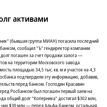
олг активами
ник" (бывшая группа МИАН) погасила последний
сбанком, сообщил "Ъ" гендиректор компании
, долг погашен за счет продажи залога —
ов на территории Московского завода
сть площадью 34,5 тыс. кв. м и участок на 4,3
 Росбанка подтвердили эту информацию, добавив,
ательств перед банком. Господин Красавин
перед Росбанком был погашен первый заем на
ода общий долг "Коперника" достигал $302 млн,
з них $30 млн — перед Альфа-банком, остальная