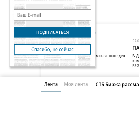
ПОДПИСАТЬСЯ
Новости компаний
Все
07.08.2026
07.
STONE
П
Спасибо, не сейчас
Бизнес-центр STONE Римская возведен
В Д
в полную высоту
ком
ESG
Лента
Моя лента
СПБ Биржа рассма
Благотворительный фонд
О «Коммер
Архив
Контакты
18+ реклама