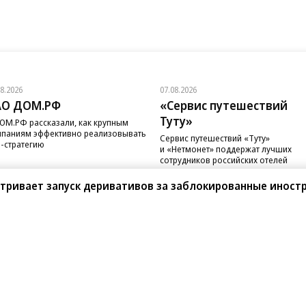
08.2026
07.08.2026
АО ДОМ.РФ
«Сервис путешествий
Туту»
ОМ.РФ рассказали, как крупным
паниям эффективно реализовывать
Сервис путешествий «Туту»
-стратегию
и «Нетмонет» поддержат лучших
сотрудников российских отелей
тривает запуск деривативов за заблокированные иност
санте»
Реклама
Обратная связь
Вакансии
Правовая информация
Android
E-mail рассылки