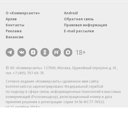
О «Коммерсанте»
Android
Архив
Обратная связь
Контакты
Правовая информация
Реклама
E-mail рассылки
Вакансии
18+
© АО «Коммерсантъ». 127006, Москва, Оружейный переулок д. 41,
тел. +7 (495) 797-69-70.
Сетевое издание «Коммерсантъ» (доменное имя сайта:
kommersant.ru) зарегистрировано Федеральной службой
по надзору в сфере связи, информационных технологий и массовых
коммуникаций (Роскомнадзор), регистрационный номер и дата
принятия решения о регистрации: серия
Эл № ФС77-76922
от 11 октября 2019 г.
Партнерские проекты/материалы, новости компаний, материалы
с пометкой «Промо» и «Официальное сообщение» опубликованы
на коммерческой основе.