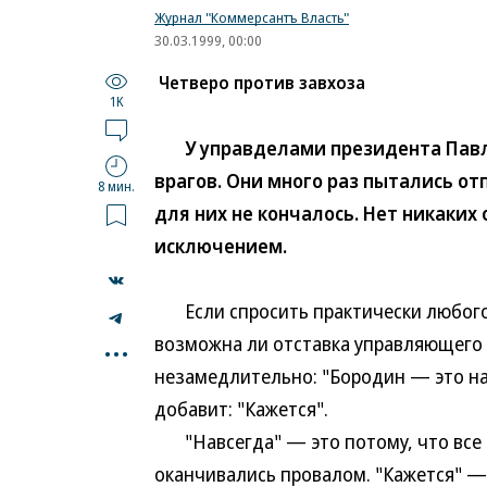
Журнал "Коммерсантъ Власть"
30.03.1999, 00:00
Четверо против завхоза
1K
У управделами президента Павла
врагов. Они много раз пытались от
8 мин.
для них не кончалось. Нет никаких
исключением.
Если спросить практически любого
...
возможна ли отставка управляющего 
незамедлительно: "Бородин — это нав
добавит: "Кажется".
"Навсегда" — это потому, что все 
оканчивались провалом. "Кажется" —