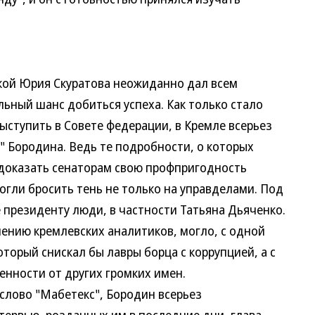
ой Юрия Скуратова неожиданно дал всем
ный шанс добиться успеха. Как только стало
ыступить в Совете федерации, в Кремле всерьез
" Бородина. Ведь те подробности, о которых
 доказать сенаторам свою профпригодность
могли бросить тень не только на управделами. Под
 президенту люди, в частности Татьяна Дьяченко.
ению кремлевских аналитиков, могло, с одной
оторый снискал бы лавры борца с коррупцией, а с
нности от других громких имен.
лово "Мабетекс", Бородин всерьез