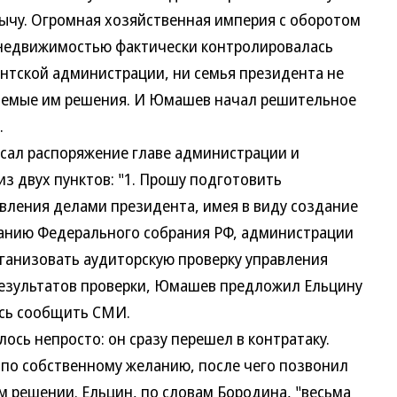
ычу. Огромная хозяйственная империя с оборотом
 недвижимостью фактически контролировалась
ентской администрации, ни семья президента не
аемые им решения. И Юмашев начал решительное
.
ал распоряжение главе администрации и
из двух пунктов: "1. Прошу подготовить
ления делами президента, имея в виду создание
ванию Федерального собрания РФ, администрации
рганизовать аудиторскую проверку управления
результатов проверки, Юмашев предложил Ельцину
ись сообщить СМИ.
ь непросто: он сразу перешел в контратаку.
 по собственному желанию, после чего позвонил
м решении. Ельцин, по словам Бородина, "весьма