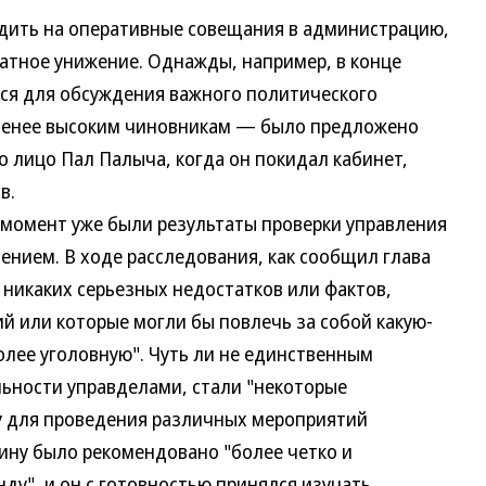
ть на оперативные совещания в администрацию,
ратное унижение. Однажды, например, в конце
ся для обсуждения важного политического
менее высоким чиновникам — было предложено
о лицо Пал Палыча, когда он покидал кабинет,
в.
момент уже были результаты проверки управления
нием. В ходе расследования, как сообщил глава
 никаких серьезных недостатков или фактов,
 или которые могли бы повлечь за собой какую-
олее уголовную". Чуть ли не единственным
ьности управделами, стали "некоторые
ду для проведения различных мероприятий
ину было рекомендовано "более четко и
ду", и он с готовностью принялся изучать