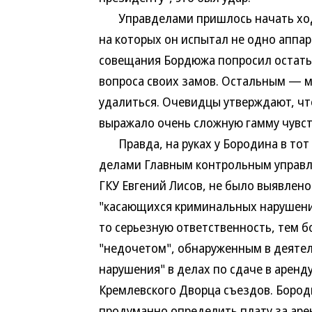
Управделами пришлось начать ходи
на которых он испытал не одно аппа
совещания Бордюжа попросил остать
вопроса своих замов. Остальным — 
удалиться. Очевидцы утверждают, чт
выражало очень сложную гамму чувст
Правда, на руках у Бородина в тот 
делами Главным контрольным управле
ГКУ Евгений Лисов, не было выявлено
"касающихся криминальных нарушений
то серьезную ответственность, тем б
"недочетом", обнаруженным в деятел
нарушения" в делах по сдаче в арен
Кремлевского Дворца съездов. Бород
продуманно определить плату за арен