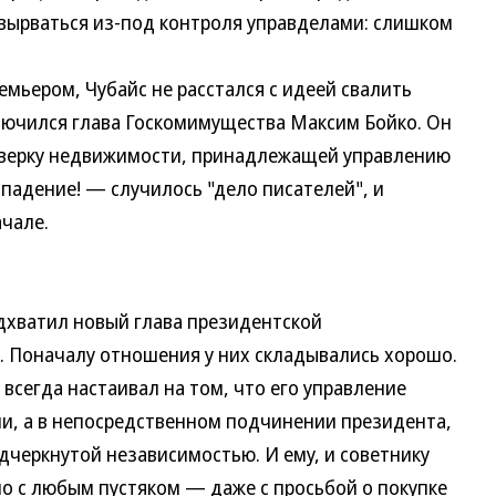
 вырваться из-под контроля управделами: слишком
ьером, Чубайс не расстался с идеей свалить
лючился глава Госкомимущества Максим Бойко. Он
оверку недвижимости, принадлежащей управлению
падение! — случилось "дело писателей", и
ачале.
ватил новый глава президентской
Поначалу отношения у них складывались хорошо.
всегда настаивал на том, что его управление
ии, а в непосредственном подчинении президента,
черкнутой независимостью. И ему, и советнику
о с любым пустяком — даже с просьбой о покупке