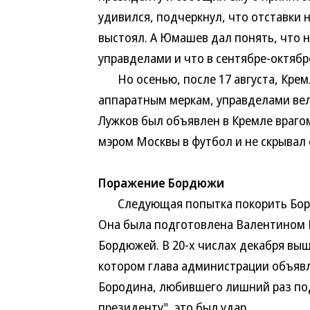
удивился, подчеркнул, что отставки н
выстоял. А Юмашев дал понять, что н
управделами и что в сентябре-октябр
Но осенью, после 17 августа, Кремл
аппаратным меркам, управделами вел
Лужков был объявлен в Кремле враго
мэром Москвы в футбол и не скрывал 
Поражение Бордюжи
Следующая попытка покорить Бороди
Она была подготовлена Валентином
Бордюжей. В 20-х числах декабря вы
котором глава администрации объявл
Бородина, любившего лишний раз под
президенту", это был удар.