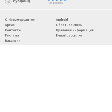
18+ реклама
О «Коммерсанте»
Android
Архив
Обратная связь
Контакты
Правовая информация
Реклама
E-mail рассылки
Вакансии
18+
© АО «Коммерсантъ». 127006, Москва, Оружейный переулок д. 41,
тел. +7 (495) 797-69-70.
Сетевое издание «Коммерсантъ» (доменное имя сайта:
kommersant.ru) зарегистрировано Федеральной службой
по надзору в сфере связи, информационных технологий и массовых
коммуникаций (Роскомнадзор), регистрационный номер и дата
принятия решения о регистрации: серия
Эл № ФС77-76922
от 11 октября 2019 г.
Партнерские проекты/материалы, новости компаний, материалы