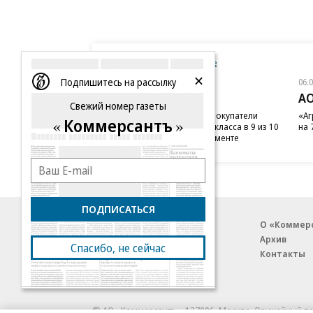
Новости компаний
Все
Подпишитесь на рассылку
06.08.2026
06.
«Донстрой»
АО
Свежий номер газеты
Тренд на лояльность: покупатели
«Аг
Коммерсантъ
недвижимости бизнес-класса в 9 из 10
на 
случаев остаются в сегменте
ПОДПИСАТЬСЯ
Благотворительный фонд
О «Коммер
Архив
Спасибо, не сейчас
Контакты
18+ реклама
© АО «Коммерсантъ». 127006, Москва, Оружейный пе