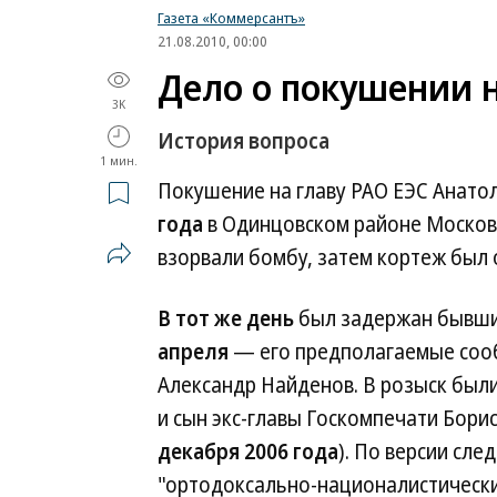
Газета «Коммерсантъ»
21.08.2010, 00:00
Дело о покушении 
3K
История вопроса
1 мин.
Покушение на главу РАО ЕЭС Анато
года
в Одинцовском районе Москов
взорвали бомбу, затем кортеж был 
В тот же день
был задержан бывший
апреля
— его предполагаемые соо
Александр Найденов. В розыск был
и сын экс-главы Госкомпечати Бор
декабря 2006 года
). По версии сл
"ортодоксально-националистически