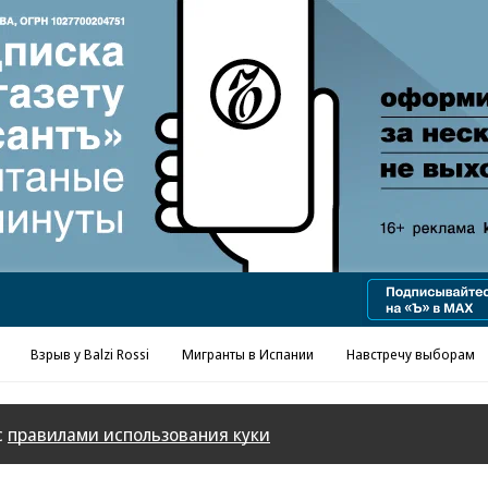
Реклама в «Ъ» www.kommersant.ru/ad
Взрыв у Balzi Rossi
Мигранты в Испании
Навстречу выборам
с
правилами использования куки