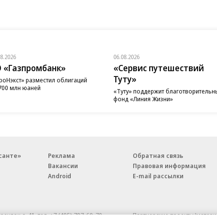
08.2026
06.08.2026
 «Газпромбанк»
«Сервис путешествий
Туту»
роНэкст» разместил облигаций
700 млн юаней
«Туту» поддержит благотворительн
фонд «Линия Жизни»
санте»
Реклама
Обратная связь
Вакансии
Правовая информация
Android
E-mail рассылки
реулок д. 41,
тел. +7 (495) 797-69-70.
Партнерские проекты/матери