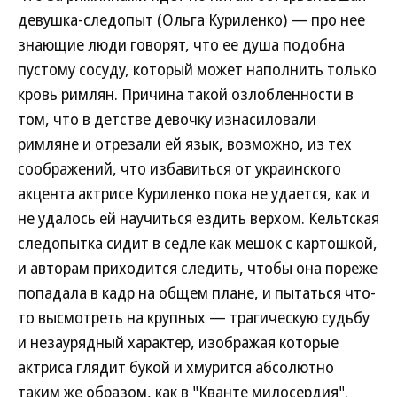
девушка-следопыт (Ольга Куриленко) — про нее
знающие люди говорят, что ее душа подобна
пустому сосуду, который может наполнить только
кровь римлян. Причина такой озлобленности в
том, что в детстве девочку изнасиловали
римляне и отрезали ей язык, возможно, из тех
соображений, что избавиться от украинского
акцента актрисе Куриленко пока не удается, как и
не удалось ей научиться ездить верхом. Кельтская
следопытка сидит в седле как мешок с картошкой,
и авторам приходится следить, чтобы она пореже
попадала в кадр на общем плане, и пытаться что-
то высмотреть на крупных — трагическую судьбу
и незаурядный характер, изображая которые
актриса глядит букой и хмурится абсолютно
таким же образом, как в "Кванте милосердия".