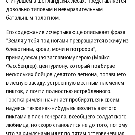
сгинувшем в шотландских лесах, представляется
довольно типовым и невыразительным
батальным полотном.
Его содержание исчерпывающе описывает фраза
"Земля у тебя под ногами превращается в жижу из
блевотины, крови, мочи и потрохов",
принадлежащая заглавному герою (Майкл
Фассбендер), центуриону, который подбирает
нескольких бойцов девятого легиона, попавшего
в лесную засаду, устроенную местным племенем
пиктов, и почти полностью истребленного.
Горстка римлян начинает пробираться к своим,
надеясь также как-нибудь вызволить взятого
пиктами в плен генерала, всеобщего солдатского
любимца, но скоро становится не до того, потому
что за римлянами идет по пятам остервеневшая