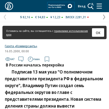
Коммерсантъ
Вход
$ 82,16
€ 94,83
¥ 12,23
IMOEX 2281,31
Предыдущая
С
страница
с
Оставаясь на сайте, вы соглашаетесь с
правилами использования
ОК
куки
Газета «Коммерсантъ»
16.05.2000, 00:00
647
4 мин.
В России началась перекройка
Подписав 13 мая указ "О полномочном
представителе президента РФ в федеральном
округе", Владимир Путин создал семь
федеральных округов во главе с
представителями президента. Новая система
деления страны должна вывести