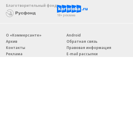
Благотворительный фонд
18+ реклама
О «Коммерсанте»
Android
Архив
Обратная связь
Контакты
Правовая информация
Реклама
E-mail рассылки
Вакансии
18+
© АО «Коммерсантъ». 127006, Москва, Оружейный переулок д. 41,
тел. +7 (495) 797-69-70.
Сетевое издание «Коммерсантъ» (доменное имя сайта:
kommersant.ru) зарегистрировано Федеральной службой
по надзору в сфере связи, информационных технологий и массовых
коммуникаций (Роскомнадзор), регистрационный номер и дата
принятия решения о регистрации: серия
Эл № ФС77-76922
от 11 октября 2019 г.