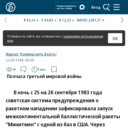
Коммерсантъ
Вход
$ 82,16
€ 94,83
¥ 12,23
IMOEX 2281,31
Предыдущая
С
страница
с
Оставаясь на сайте, вы соглашаетесь с
правилами использования
ОК
куки
Журнал "Коммерсантъ Власть"
22.09.1998, 00:00
5K
9 мин.
Полчаса третьей мировой войны
В ночь с 25 на 26 сентября 1983 года
советская система предупреждения о
ракетном нападении зафиксировала запуск
межконтинентальной баллистической ракеты
"Минитмен" с одной из баз в США. Через