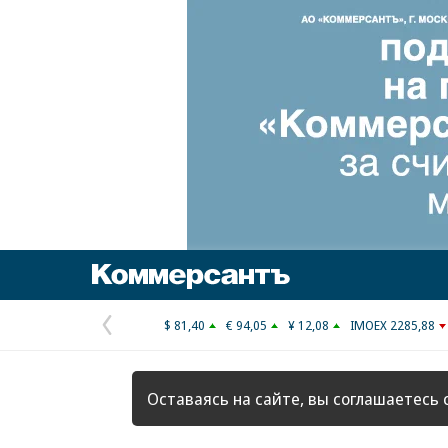
Коммерсантъ
$ 81,40
€ 94,05
¥ 12,08
IMOEX 2285,88
Предыдущая
страница
Оставаясь на сайте, вы соглашаетесь 