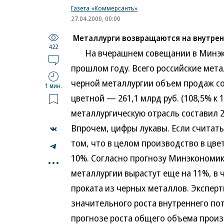
Газета «Коммерсантъ»
27.04.2000, 00:00
Металлурги возвращаются на внутре
422
На вчерашнем совещании в Минэкон
прошлом году. Всего российские мета
черной металлургии объем продаж сост
1 мин.
цветной — 261,1 млрд руб. (108,5% к 
металлургическую отрасль составил 22
Впрочем, цифры лукавы. Если считать
том, что в целом производство в цве
...
10%. Согласно прогнозу Минэкономики
металлургии вырастут еще на 11%, в 
проката из черных металлов. Экспер
значительного роста внутреннего по
прогнозе роста общего объема произ