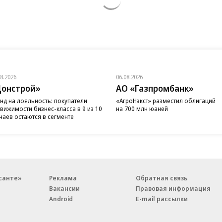
08.2026
06.08.2026
онстрой»
АО «Газпромбанк»
нд на лояльность: покупатели
«АгроНэкст» разместил облигаций
вижимости бизнес-класса в 9 из 10
на 700 млн юаней
чаев остаются в сегменте
санте»
Реклама
Обратная связь
Вакансии
Правовая информация
Android
E-mail рассылки