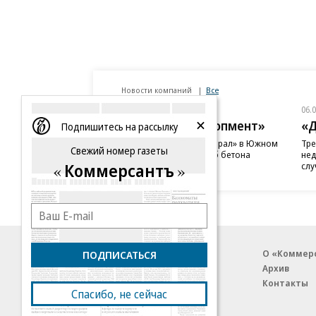
Новости компаний
Все
06.08.2026
06.
ГК «Галс-Девелопмент»
«Д
Подпишитесь на рассылку
В бизнес-центре «Адмирал» в Южном
Тре
Свежий номер газеты
порту залит первый куб бетона
нед
Коммерсантъ
слу
Благотворительный фонд
О «Коммер
ПОДПИСАТЬСЯ
Архив
Контакты
Спасибо, не сейчас
18+ реклама