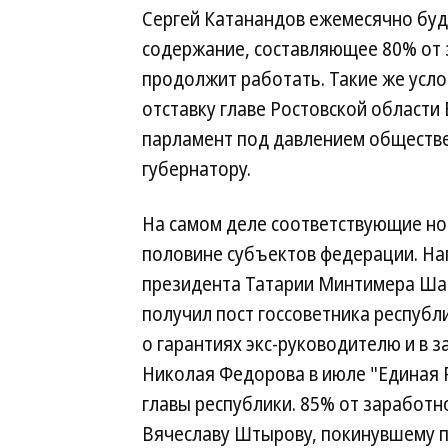
Сергей Катанандов ежемесячно буд
содержание, составляющее 80% от з
продолжит работать. Такие же усл
отставку главе Ростовской области
парламент под давлением обществ
губернатору.
На самом деле соответствующие нор
половине субъектов федерации. Нап
президента Татарии Минтимера Шай
получил пост госсоветника республи
о гарантиях экс-руководителю и в з
Николая Федорова в июле "Единая Р
главы республики. 85% от заработ
Вячеславу Штырову, покинувшему по