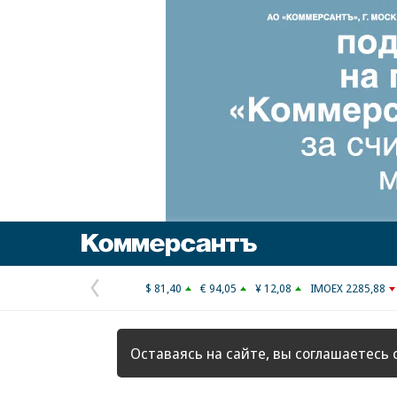
Коммерсантъ
$ 81,40
€ 94,05
¥ 12,08
IMOEX 2285,88
Предыдущая
страница
Оставаясь на сайте, вы соглашаетесь 