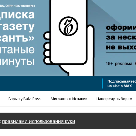
Реклама в «Ъ» www.kommersant.ru/ad
Взрыв у Balzi Rossi
Мигранты в Испании
Навстречу выборам
с
правилами использования куки