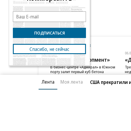
ПОДПИСАТЬСЯ
Новости компаний
Все
Спасибо, не сейчас
06.08.2026
06.
ГК «Галс-Девелопмент»
«Д
В бизнес-центре «Адмирал» в Южном
Тре
порту залит первый куб бетона
нед
слу
Лента
Моя лента
США прекратили и
Благотворительный фонд
О «Коммер
Архив
Контакты