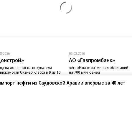
08.2026
06.08.2026
онстрой»
АО «Газпромбанк»
нд на лояльность: покупатели
«АгроНэкст» разместил облигаций
вижимости бизнес-класса в 9 из 10
на 700 млн юаней
чаев остаются в сегменте
мпорт нефти из Саудовской Аравии впервые за 40 лет
санте»
Реклама
Обратная связь
Вакансии
Правовая информация
Android
E-mail рассылки