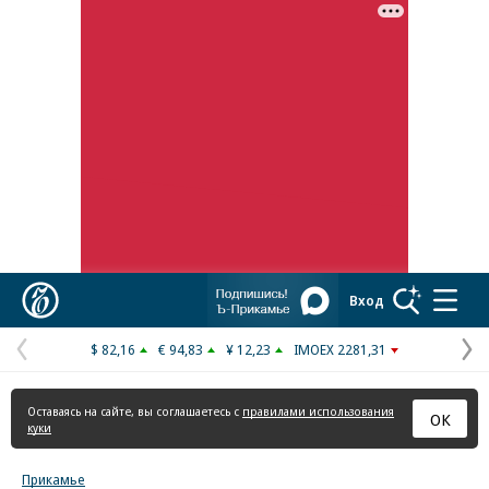
Реклама в «Ъ» www.kommersant.ru/ad
Коммерсантъ
Вход
$ 82,16
€ 94,83
¥ 12,23
IMOEX 2281,31
Предыдущая
С
страница
с
Оставаясь на сайте, вы соглашаетесь с
правилами использования
ОК
куки
Прикамье