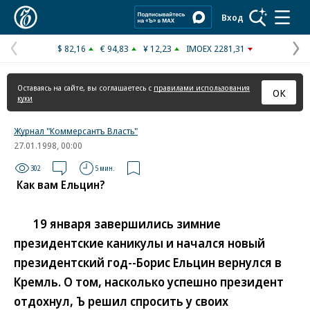
Коммерсантъ
Вход
$ 82,16
€ 94,83
¥ 12,23
IMOEX 2281,31
Предыдущая
С
страница
с
Оставаясь на сайте, вы соглашаетесь с
правилами использования
ОК
куки
Журнал "Коммерсантъ Власть"
27.01.1998, 00:00
302
5 мин.
Как вам Ельцин?
19 января завершились зимние
президентские каникулы и начался новый
президентский год--Борис Ельцин вернулся в
Кремль. О том, насколько успешно президент
отдохнул, Ъ решил спросить у своих