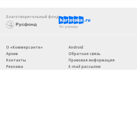
Благотворительный фонд
18+ реклама
О «Коммерсанте»
Android
Архив
Обратная связь
Контакты
Правовая информация
Реклама
E-mail рассылки
Вакансии
18+
© АО «Коммерсантъ». 127006, Москва, Оружейный переулок д. 41,
тел. +7 (495) 797-69-70.
Сетевое издание «Коммерсантъ» (доменное имя сайта:
kommersant.ru) зарегистрировано Федеральной службой
по надзору в сфере связи, информационных технологий и массовых
коммуникаций (Роскомнадзор), регистрационный номер и дата