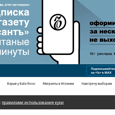
Реклама в «Ъ» www.kommersant.ru/ad
Взрыв у Balzi Rossi
Мигранты в Испании
Навстречу выборам
с
правилами использования куки