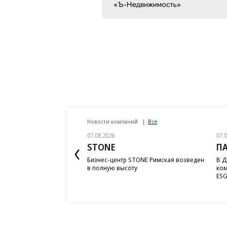
Новости компаний
Все
07.08.2026
07.
STONE
П
Бизнес-центр STONE Римская возведен
В Д
в полную высоту
ком
ESG