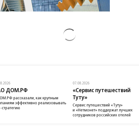
08.2026
07.08.2026
АО ДОМ.РФ
«Сервис путешествий
Туту»
ОМ.РФ рассказали, как крупным
паниям эффективно реализовывать
Сервис путешествий «Туту»
-стратегию
и «Нетмонет» поддержат лучших
сотрудников российских отелей