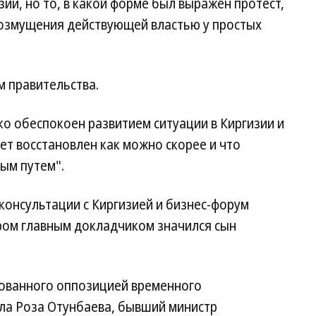
зии, но то, в какой форме был выражен протест,
возмущения действующей властью у простых
 правительства.
о обеспокоен развитием ситуации в Киргизии и
ет восстановлен как можно скорее и что
ым путем".
онсультации с Киргизией и бизнес-форум
ором главным докладчиком значился сын
ованного оппозицией временного
ала Роза Отунбаева, бывший министр