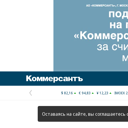
Коммерсантъ
$ 82,16
€ 94,83
¥ 12,23
IMOEX 2
Предыдущая
страница
Оставаясь на сайте, вы соглашаетесь 