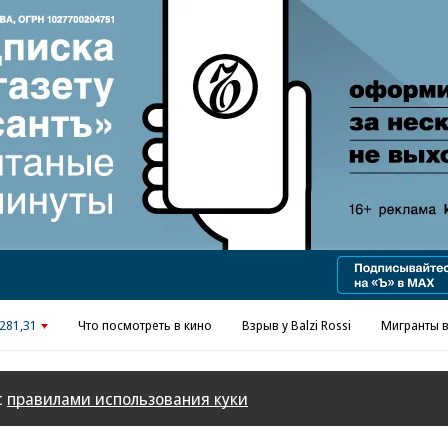
281,31
Что посмотреть в кино
Взрыв у Balzi Rossi
Мигранты в
с
правилами использования куки