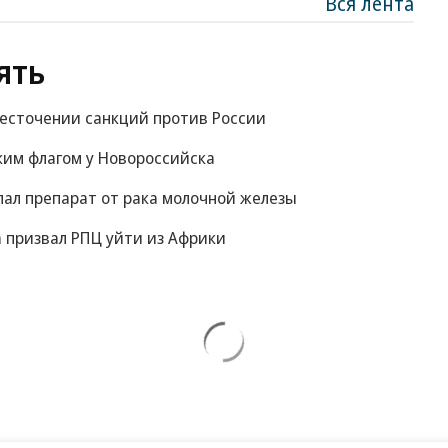
Вся лента
ять
жесточении санкций против России
ким флагом у Новороссийска
пал препарат от рака молочной железы
 призвал РПЦ уйти из Африки