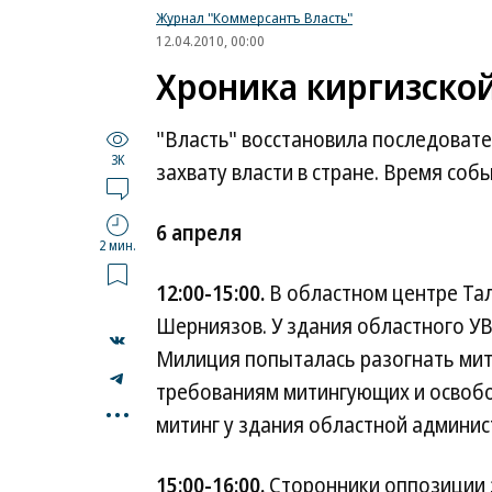
Журнал "Коммерсантъ Власть"
12.04.2010, 00:00
Хроника киргизско
"Власть" восстановила последовате
3K
захвату власти в стране. Время соб
6 апреля
2 мин.
12:00-15:00.
В областном центре Тал
Шерниязов. У здания областного УВ
Милиция попыталась разогнать мит
требованиям митингующих и освоб
...
митинг у здания областной админис
15:00-16:00.
Сторонники оппозиции 